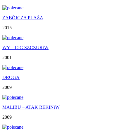
ZABÓJCZA PLAŻA
2015
WY—CIG SZCZURŕW
2001
DROGA
2009
MALIBU – ATAK REKINŕW
2009