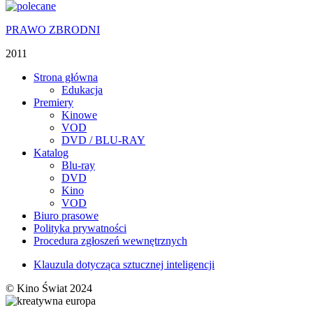
PRAWO ZBRODNI
2011
Strona główna
Edukacja
Premiery
Kinowe
VOD
DVD / BLU-RAY
Katalog
Blu-ray
DVD
Kino
VOD
Biuro prasowe
Polityka prywatności
Procedura zgłoszeń wewnętrznych
Klauzula dotycząca sztucznej inteligencji
© Kino Świat 2024