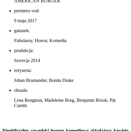
AMERICAN BURGER
premiera vod:
9 maja 2017
gatunek:
Fabularny, Horror, Komedia
produkcja:
Szwecja 2014
reżyseria:
Johan Bromander, Bonita Drake
obsada:
Lena Bengtson, Madeleine Borg, Benjamin Brook, Pär
Camitz
Nieobliczalny szwedzki horror komediowy składający krwisty