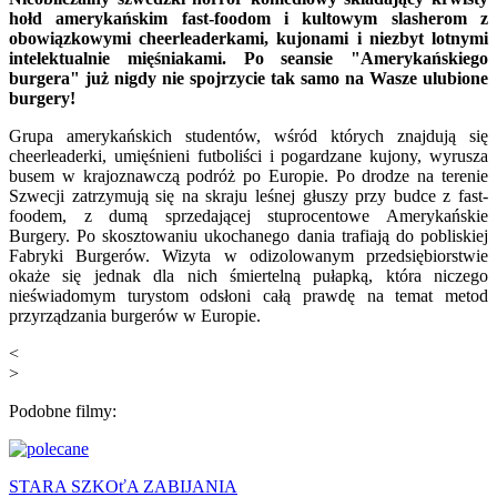
hołd amerykańskim fast-foodom i kultowym slasherom z
obowiązkowymi cheerleaderkami, kujonami i niezbyt lotnymi
intelektualnie mięśniakami. Po seansie "Amerykańskiego
burgera" już nigdy nie spojrzycie tak samo na Wasze ulubione
burgery!
Grupa amerykańskich studentów, wśród których znajdują się
cheerleaderki, umięśnieni futboliści i pogardzane kujony, wyrusza
busem w krajoznawczą podróż po Europie. Po drodze na terenie
Szwecji zatrzymują się na skraju leśnej głuszy przy budce z fast-
foodem, z dumą sprzedającej stuprocentowe Amerykańskie
Burgery. Po skosztowaniu ukochanego dania trafiają do pobliskiej
Fabryki Burgerów. Wizyta w odizolowanym przedsiębiorstwie
okaże się jednak dla nich śmiertelną pułapką, która niczego
nieświadomym turystom odsłoni całą prawdę na temat metod
przyrządzania burgerów w Europie.
<
>
Podobne filmy:
STARA SZKOťA ZABIJANIA