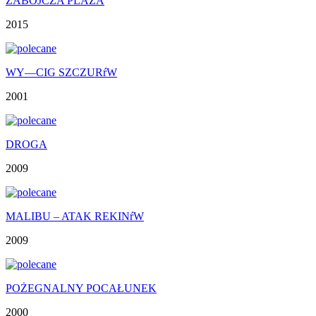
ZABÓJCZA PLAŻA
2015
WY—CIG SZCZURŕW
2001
DROGA
2009
MALIBU – ATAK REKINŕW
2009
POŻEGNALNY POCAŁUNEK
2000