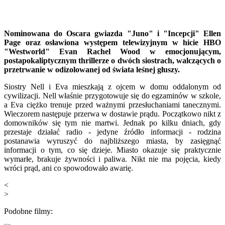
Nominowana do Oscara gwiazda "Juno" i "Incepcji" Ellen
Page oraz osławiona występem telewizyjnym w hicie HBO
"Westworld" Evan Rachel Wood w emocjonującym,
postapokaliptycznym thrillerze o dwóch siostrach, walczących o
przetrwanie w odizolowanej od świata leśnej głuszy.
Siostry Nell i Eva mieszkają z ojcem w domu oddalonym od
cywilizacji. Nell właśnie przygotowuje się do egzaminów w szkole,
a Eva ciężko trenuje przed ważnymi przesłuchaniami tanecznymi.
Wieczorem następuje przerwa w dostawie prądu. Początkowo nikt z
domowników się tym nie martwi. Jednak po kilku dniach, gdy
przestaje działać radio - jedyne źródło informacji - rodzina
postanawia wyruszyć do najbliższego miasta, by zasięgnąć
informacji o tym, co się dzieje. Miasto okazuje się praktycznie
wymarłe, brakuje żywności i paliwa. Nikt nie ma pojęcia, kiedy
wróci prąd, ani co spowodowało awarię.
<
>
Podobne filmy: