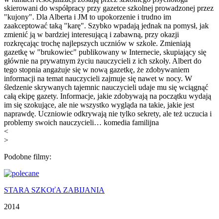
skierowani do współpracy przy gazetce szkolnej prowadzonej przez
"kujony". Dla Alberta i JM to upokorzenie i trudno im
zaakceptować taką "karę". Szybko wpadają jednak na pomysł, jak
zmienić ją w bardziej interesującą i zabawną, przy okazji
rozkręcając trochę najlepszych uczniów w szkole. Zmieniają
gazetkę w "brukowiec" publikowany w Internecie, skupiający się
głównie na prywatnym życiu nauczycieli z ich szkoły. Albert do
tego stopnia angażuje się w nową gazetkę, że zdobywaniem
informacji na temat nauczycieli zajmuje się nawet w nocy. W
śledzenie skrywanych tajemnic nauczycieli udaje mu się wciągnąć
całą ekipę gazety. Informacje, jakie zdobywają na początku wydają
im się szokujące, ale nie wszystko wygląda na takie, jakie jest
naprawdę. Uczniowie odkrywają nie tylko sekrety, ale też uczucia i
problemy swoich nauczycieli… komedia familijna
<
>
Podobne filmy:
STARA SZKOťA ZABIJANIA
2014