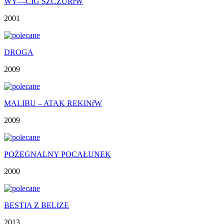
WY—CIG SZCZURŕW
2001
DROGA
2009
MALIBU – ATAK REKINŕW
2009
POŻEGNALNY POCAŁUNEK
2000
BESTIA Z BELIZE
2013