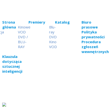
Strona
Premiery
Katalog
Biuro
główna
Kinowe
Blu-
prasowe
cja
VOD
ray
Polityka
DVD /
DVD
prywatności
BLU-
Kino
Procedura
RAY
VOD
zgłoszeń
wewnętrznych
Klauzula
dotycząca
sztucznej
inteligencji
© Kino Świat 2024