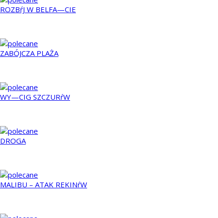
ROZBŕJ W BELFA—CIE
2012
ZABÓJCZA PLAŻA
2015
WY—CIG SZCZURŕW
2001
DROGA
2009
MALIBU – ATAK REKINŕW
2009