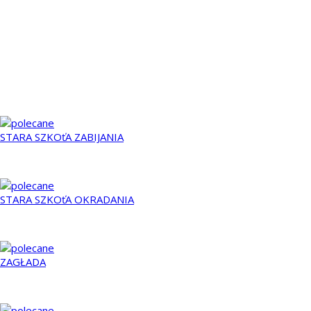
Grupa znajomych wyrusza za miasto na weekend, aby przy winie
i wykwintnym jedzeniu odpocząć od codziennego zgiełku.
Niespodziewanie sielanka zamienia się w bluźnierczą i rozpustną
satanistyczną orgię.
<
>
Podobne filmy:
STARA SZKOťA ZABIJANIA
2014
STARA SZKOťA OKRADANIA
2017
ZAGŁADA
2011