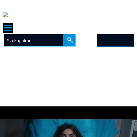
STRONA GŁÓWNA
PREMIERY
KATALOG
BIURO
PRASOWE
EDUKACJA
O NAS
KONTAKT
MARCHÉ DU
KINO
FILM
VOD
Kino / Zapowiedzi /
BOTOKS
DVD / BLU-RAY