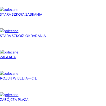
Podobne filmy:
STARA SZKOťA ZABIJANIA
2014
STARA SZKOťA OKRADANIA
2017
ZAGŁADA
2011
ROZBŕJ W BELFA—CIE
2012
ZABÓJCZA PLAŻA