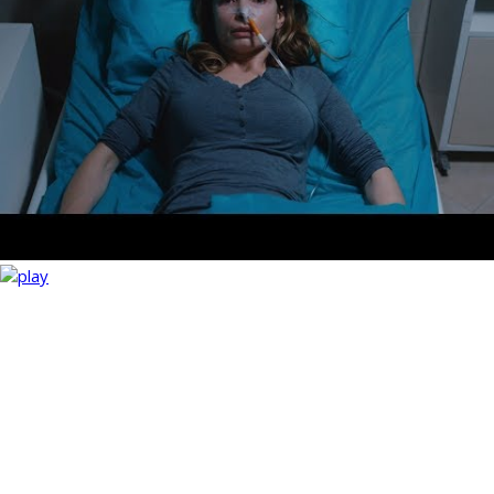
BOTOKS
oryginalny tytuł:
BOTOKS
premiera kinowa:
29 września 2017
premiera vod:
11 maja 2019