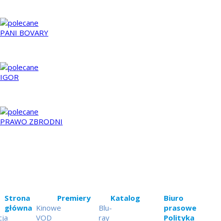
2011
PANI BOVARY
2014
IGOR
2008
PRAWO ZBRODNI
2011
Strona
Premiery
Katalog
Biuro
główna
Kinowe
Blu-
prasowe
cja
VOD
ray
Polityka