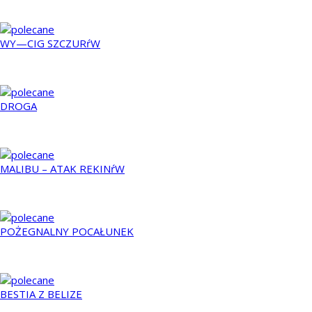
2015
WY—CIG SZCZURŕW
2001
DROGA
2009
MALIBU – ATAK REKINŕW
2009
POŻEGNALNY POCAŁUNEK
2000
BESTIA Z BELIZE