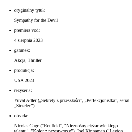
oryginalny tytuł:
Sympathy for the Devil
premiera vod:
4 sierpnia 2023
gatunek:
Akcja, Thriller
produkcja:
USA 2023
reżyseria:
Yuval Adler („Sekrety z przeszłości”, „Perfekcjonistka”, serial
„Strzelec”)
obsada:
Nicolas Cage ("Renfield", "Nieznośny ciężar wielkiego
talentu", "Kolor z przestworzy"), Joel Kinnaman ("Legion