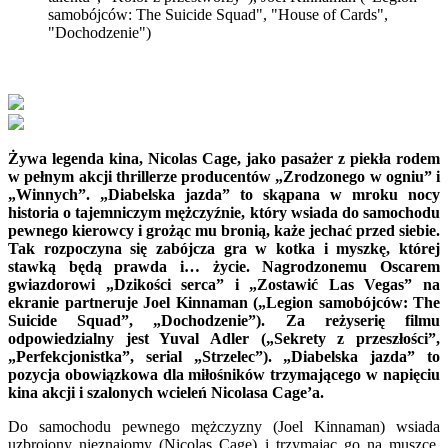
samobójców: The Suicide Squad", "House of Cards",
"Dochodzenie")
Żywa legenda kina, Nicolas Cage, jako pasażer z piekła rodem
w pełnym akcji thrillerze producentów „Zrodzonego w ogniu” i
„Winnych”. „Diabelska jazda” to skąpana w mroku nocy
historia o tajemniczym mężczyźnie, który wsiada do samochodu
pewnego kierowcy i grożąc mu bronią, każe jechać przed siebie.
Tak rozpoczyna się zabójcza gra w kotka i myszkę, której
stawką będą prawda i… życie. Nagrodzonemu Oscarem
gwiazdorowi „Dzikości serca” i „Zostawić Las Vegas” na
ekranie partneruje Joel Kinnaman („Legion samobójców: The
Suicide Squad”, „Dochodzenie”). Za reżyserię filmu
odpowiedzialny jest Yuval Adler („Sekrety z przeszłości”,
„Perfekcjonistka”, serial „Strzelec”). „Diabelska jazda” to
pozycja obowiązkowa dla miłośników trzymającego w napięciu
kina akcji i szalonych wcieleń Nicolasa Cage’a.
Do samochodu pewnego mężczyzny (Joel Kinnaman) wsiada
uzbrojony nieznajomy (Nicolas Cage) i trzymając go na muszce,