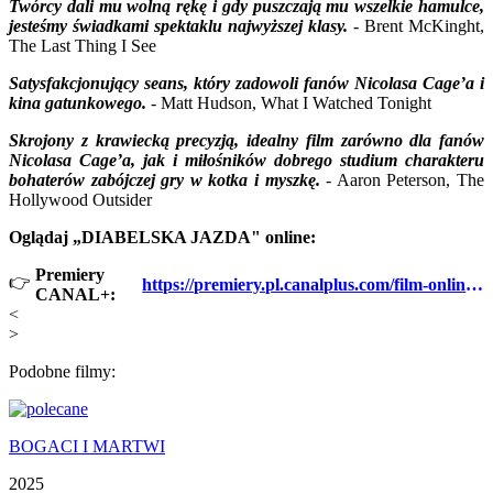
Twórcy dali mu wolną rękę i gdy puszczają mu wszelkie hamulce,
jesteśmy świadkami spektaklu najwyższej klasy.
- Brent McKinght,
The Last Thing I See
Satysfakcjonujący seans, który zadowoli fanów Nicolasa Cage’a i
kina gatunkowego.
- Matt Hudson, What I Watched Tonight
Skrojony z krawiecką precyzją, idealny film zarówno dla fanów
Nicolasa Cage’a, jak i miłośników dobrego studium charakteru
bohaterów zabójczej gry w kotka i myszkę.
- Aaron Peterson, The
Hollywood Outsider
Oglądaj „DIABELSKA JAZDA" online:
Premiery
👉
https://premiery.pl.canalplus.com/film-online/diabelska-jazda,3919
CANAL+:
<
>
Podobne filmy:
BOGACI I MARTWI
2025