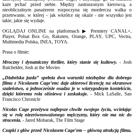
każe jechać przed siebie. Między zastraszonym kierowcą, a
nieobliczalnym pasażerem rozpoczyna się mordercza walka o
przetrwanie, w której – jak wkrótce się okaże - nie wszystko jest
takie, jakie się wydaje.
OGLĄDAJ ONLINE na platformach ▶ Premiery CANAL+,
Player, Polsat Box Go, Rakuten, Orange, PLAY, UPC, Vectra,
Multimedia Polska, INEA, TOYA.
Prasa o filmie:
Mroczny i dynamiczny thriller, który stanie się kultowy.
- Josh
Batchelder, Josh at the Movies
„Diabelska jazda” spełnia dwa warunki niezbędne dla dobrego
filmu z Nicolasem Cage’em: daje aktorowi licencję na ekranowe
szaleństwo, a jednocześnie osadza je w wiarygodnym kontekście,
dzięki któremu rola olśniewa i zaskakuje.
- Mick LaSalle, San
Francisco Chronicle
Nicolas Cage przeżywa najlepsze chwile swojego życia, wcielając
się w rolę niezrównoważonego mężczyzny, który nie ma nic do
stracenia.
- Jared Mobarak, The Film Stage
Czapki z głów przed Nicolasem Cage’em – główną atrakcją filmu.