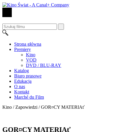
Strona główna
Premiery
Kino
VOD
DVD / BLU-RAY
Katalog
Biuro prasowe
Edukacja
O nas
Kontakt
Marché du Film
Kino / Zapowiedzi /
GOR¤CY MATERIAť
GOR¤CY MATERIAť