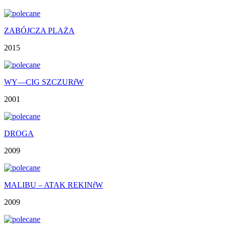
ZABÓJCZA PLAŻA
2015
WY—CIG SZCZURŕW
2001
DROGA
2009
MALIBU – ATAK REKINŕW
2009