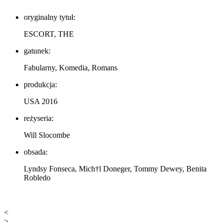
oryginalny tytuł:
ESCORT, THE
gatunek:
Fabularny, Komedia, Romans
produkcja:
USA 2016
reżyseria:
Will Slocombe
obsada:
Lyndsy Fonseca, Mich†l Doneger, Tommy Dewey, Benita
Robledo
<
>