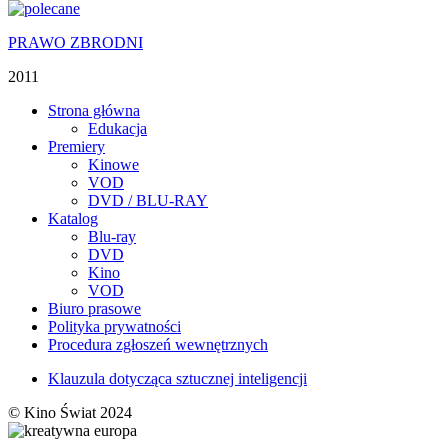
PRAWO ZBRODNI
2011
Strona główna
Edukacja
Premiery
Kinowe
VOD
DVD / BLU-RAY
Katalog
Blu-ray
DVD
Kino
VOD
Biuro prasowe
Polityka prywatności
Procedura zgłoszeń wewnętrznych
Klauzula dotycząca sztucznej inteligencji
© Kino Świat 2024