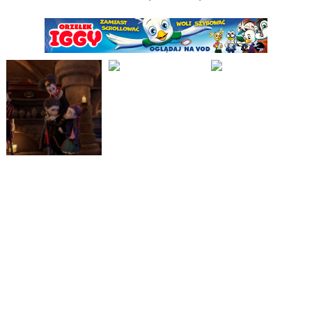
„Między nami wampirami” to komedia familijna oparta
na motywach bestsellerowego cyklu książek Angeli
Sommer-Bodenburg, które doczekały się przekładów
na ponad trzydzieści języków, wielomilionowych
nakładów oraz licznych adaptacji telewizyjnych i
teatralnych. Przezabawna i pełna niesamowitych
wydarzeń historia przyjaźni chłopca i jego
wyjątkowego przyjaciela – wampirka, udowodni