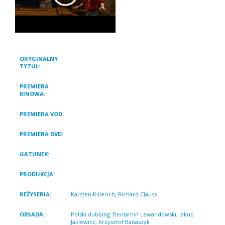
ORYGINALNY
THE LITTLE VAMPIRE 3D
TYTUŁ:
PREMIERA
27 października 2017
KINOWA:
PREMIERA VOD:
2 marca 2018
PREMIERA DVD:
1 marca 2018
GATUNEK:
Animacja, Przygodowy
PRODUKCJA:
Niemcy 2017
REŻYSERIA:
Karsten Kiilerich, Richard Clauss
OBSADA:
Polski dubbing: Beniamin Lewandowski, Jakub
Jakiewicz, Krzysztof Banaszyk