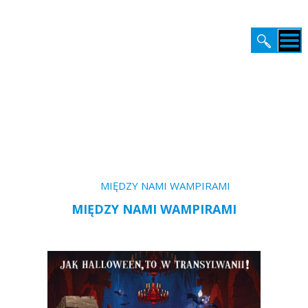
STRONA GŁÓWNA
Kino / Zapowiedzi /
MIĘDZY NAMI WAMPIRAMI
PREMIERY
MIĘDZY NAMI WAMPIRAMI
KATALOG
KINO
BIURO PRASOWE
VOD
EDUKACJA