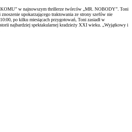
W NIKOMU” w najnowszym thrillerze twórców „MR. NOBODY”. Toni
 znoszenie upokarzającego traktowania ze strony szefów nie
 10:00, po kilku miesiącach przygotowań, Toni zasiadł w
torii najbardziej spektakularnej kradzieży XXI wieku. „Wyjątkowy i