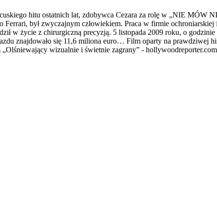
uskiego hitu ostatnich lat, zdobywca Cezara za rolę w „NIE MÓ
errari, był zwyczajnym człowiekiem. Praca w firmie ochroniarskiej i
ził w życie z chirurgiczną precyzją. 5 listopada 2009 roku, o godzinie
zdu znajdowało się 11,6 miliona euro… Film oparty na prawdziwej his
m „Olśniewający wizualnie i świetnie zagrany” - hollywoodreporter.com