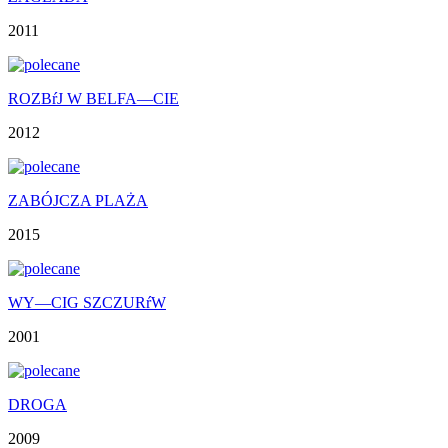
2011
ROZBŕJ W BELFA—CIE
2012
ZABÓJCZA PLAŻA
2015
WY—CIG SZCZURŕW
2001
DROGA
2009