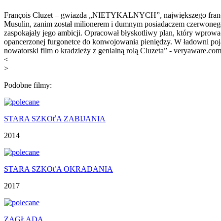
François Cluzet – gwiazda „NIETYKALNYCH”, największego franc
Musulin, zanim został milionerem i dumnym posiadaczem czerwonego F
zaspokajały jego ambicji. Opracował błyskotliwy plan, który wprowad
opancerzonej furgonetce do konwojowania pieniędzy. W ładowni poja
nowatorski film o kradzieży z genialną rolą Cluzeta” - veryaware.co
<
>
Podobne filmy:
STARA SZKOťA ZABIJANIA
2014
STARA SZKOťA OKRADANIA
2017
ZAGŁADA