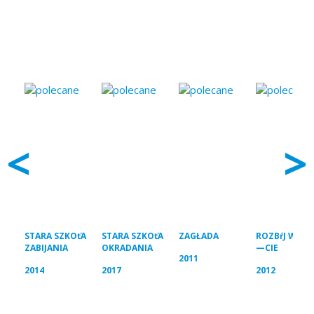
na zdrady (Dreszcze)”
Podobne filmy:
<
>
STARA SZKOťA
STARA SZKOťA
ZAGŁADA
ROZBŕJ W BE
ZABIJANIA
OKRADANIA
—CIE
2011
2014
2017
2012