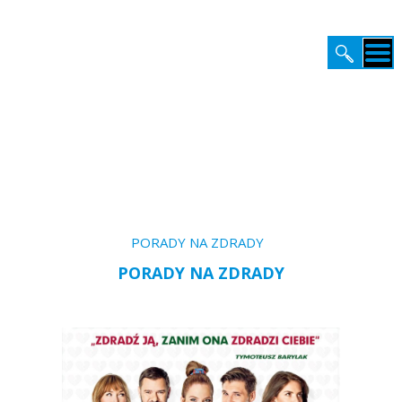
STRONA GŁÓWNA
Kino / Zapowiedzi /
PORADY NA ZDRADY
PREMIERY
PORADY NA ZDRADY
KATALOG
KINO
BIURO PRASOWE
VOD
EDUKACJA