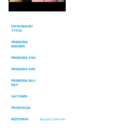
ORYGINALNY
PORADY NA ZDRADY
TYTUŁ:
PREMIERA
24 lutego 2017
KINOWA:
PREMIERA VOD:
4 sierpnia 2017
PREMIERA DVD:
6 lipca 2017
PREMIERA BLU-
6 lipca 2017
RAY:
GATUNEK:
Fabularny, Komedia romantyczna
PRODUKCJA:
Polska 2016
REŻYSERIA:
Ryszard Zatorski