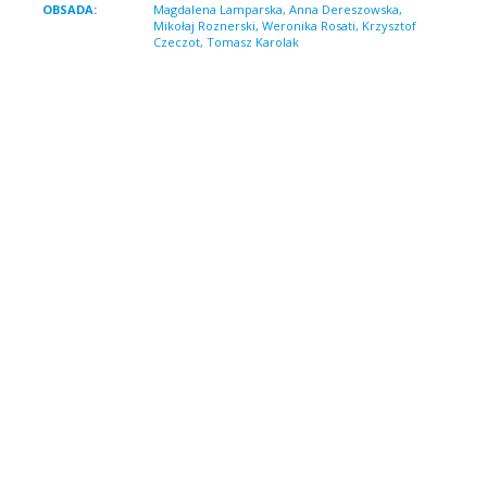
OBSADA:
Magdalena Lamparska, Anna Dereszowska,
Mikołaj Roznerski, Weronika Rosati, Krzysztof
Czeczot, Tomasz Karolak
Nowy film Ryszarda Zatorskiego twórcy komediowych
hitów: "Tylko mnie kochaj", "Dlaczego nie!", "Nigdy w
życiu!" oraz "Dzień dobry, kocham cię!", które łącznie
zgromadziły w polskich kinach ponad 5 milionów
widzów! Produkcją "Porad na zdrady" zajęli się
specjaliści od przebojów: "To nie tak jak myślisz,
kotku" i "śniadanie do łóżka". W rolach głównych
występują Magdalena Lamparska ("Listy do M 2",
"Kochaj") i Anna Dereszowska ("Lejdis", "Dzień dobry,
kocham cię!"). Aktorkom partneruje duet równie
dobrany: Mikołaj Roznerski ("7 rzeczy, których nie
wiecie o facetach", "Kochaj") i Krzysztof Czeczot
("Pitbull. Nowe porządki", "Singielka"). W pozostałych
rolach zobaczymy Weronikę Rosati jako amatorkę
seksownych Latynosów oraz Tomasza Karolaka jako
króla poczytnych poradników na temat związków,
rozwiązków i … wszystkiego innego.