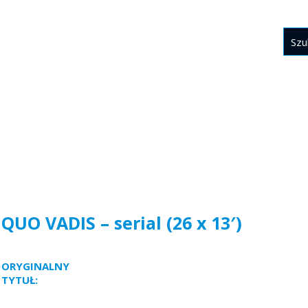
GŁÓWNA
PREMIERY
KATALOG
BIURO PRASOWE
QUO VADIS – serial (26 x 13′)
ORYGINALNY
QUO VADIS - SERIES (26x13')
TYTUŁ: