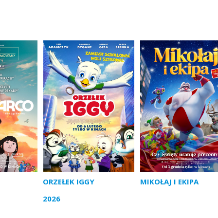
ORZEŁEK IGGY
MIKOŁAJ I EKIPA
2026