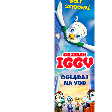
óry szerzyli słowo Boże w
 miłości i nadziei. Serial