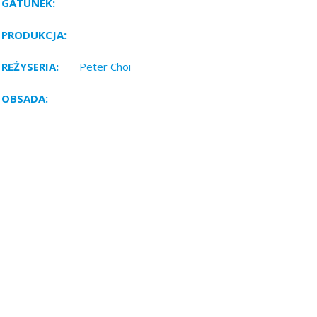
GATUNEK:
Animacja, Religijny, Serial
PRODUKCJA:
Włochy 2005
REŻYSERIA:
Peter Choi
OBSADA:
ństwa i schyłek Imperium Rzymskiego poprzez opowieści tych, kt
weł głoszą dobrą nowinę i rozpowszechniają chrześcijański przekaz
katolickim. PRAWA: DVD, TV