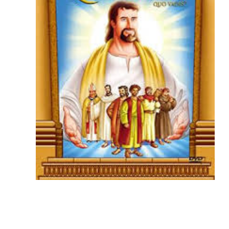
Serial animowany, który ukazuje początki chrześcija
świecie zachodnim. Apostołowie i ich następcy jak Sza
dla młodego widza i całych rodzin utrzymany w duchu 