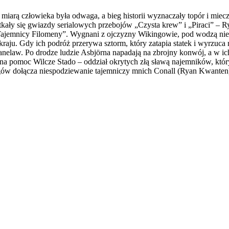
miarą człowieka była odwaga, a bieg historii wyznaczały topór i mi
otkały się gwiazdy serialowych przebojów „Czysta krew” i „Piraci” –
ajemnicy Filomeny”. Wygnani z ojczyzny Wikingowie, pod wodzą nieu
aju. Gdy ich podróż przerywa sztorm, który zatapia statek i wyrzuca 
anelaw. Po drodze ludzie Asbjörna napadają na zbrojny konwój, a w ic
pomoc Wilcze Stado – oddział okrytych złą sławą najemników, który
gów dołącza niespodziewanie tajemniczy mnich Conall (Ryan Kwanten), 