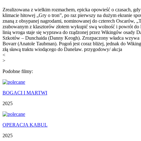
Zrealizowana z wielkim rozmachem, epicka opowieść o czasach, gdy 
klimacie hitowej „Gry o tron”, po raz pierwszy na dużym ekranie sp
znaną z obsypanej nagrodami, nominowanej do czterech Oscarów, „T
zrabowanym z klasztorów złotem wykupić swą wolność i powrót do kr
linią wroga staje się wyprawa do rządzonej przez Wikingów osady D
Szkotów – Dunchaida (Danny Keogh). Zrozpaczony władca wzywa na 
Bovarr (Anatole Taubman). Pogoń jest coraz bliżej, jednak do Wikin
złą sławą traktu wiodącego do Danelaw. przygodowy/ akcja
<
>
Podobne filmy:
BOGACI I MARTWI
2025
OPERACJA KABUL
2025