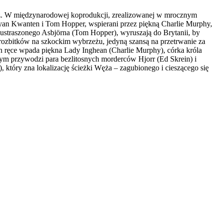
ecz. W międzynarodowej koprodukcji, zrealizowanej w mrocznym
 Ryan Kwanten i Tom Hopper, wspierani przez piękną Charlie Murphy,
straszonego Asbjörna (Tom Hopper), wyruszają do Brytanii, by
rozbitków na szkockim wybrzeżu, jedyną szansą na przetrwanie za
h ręce wpada piękna Lady Inghean (Charlie Murphy), córka króla
m przywodzi para bezlitosnych morderców Hjorr (Ed Skrein) i
który zna lokalizację ścieżki Węża – zagubionego i cieszącego się