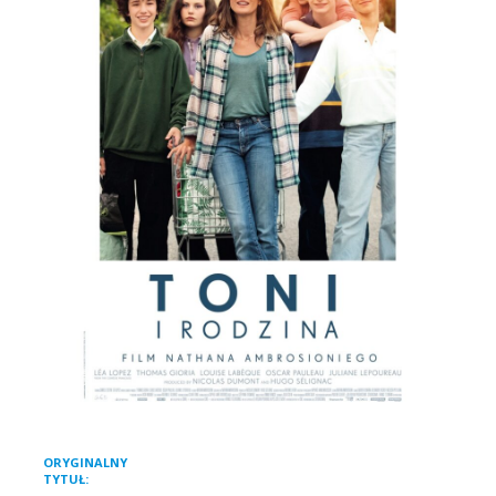
DVD / BLU-RAY
O NAS
KONTAKT
MARCHÉ DU FILM
ORYGINALNY
Toni, en famille
TYTUŁ: