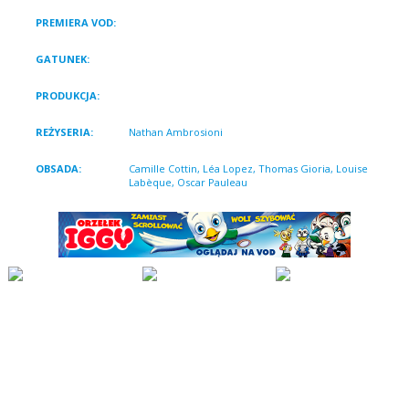
PREMIERA VOD:
5 stycznia 2024
GATUNEK:
Dramat, Komedia
PRODUKCJA:
Francja 2023
REŻYSERIA:
Nathan Ambrosioni
OBSADA:
Camille Cottin, Léa Lopez, Thomas Gioria, Louise
Labèque, Oscar Pauleau
Pełna pogodnego humoru i ujmującej szczerości
opowieść o matce samotnie wychowującej pięcioro
dzieci, która pierwszy raz w życiu postanawia