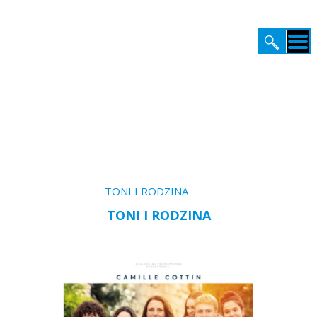
STRONA GŁÓWNA
VOD / Zapowiedzi /
TONI I RODZINA
PREMIERY
TONI I RODZINA
KATALOG
KINO
BIURO PRASOWE
VOD
EDUKACJA