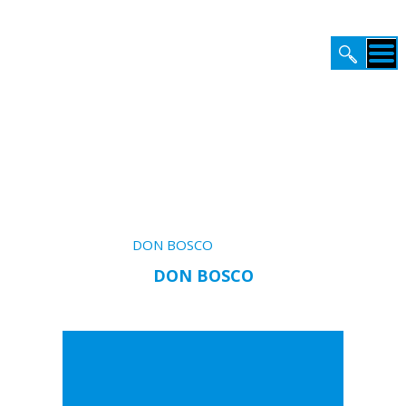
STRONA GŁÓWNA
Kino / Zapowiedzi /
DON BOSCO
PREMIERY
DON BOSCO
KATALOG
KINO
BIURO PRASOWE
VOD
EDUKACJA