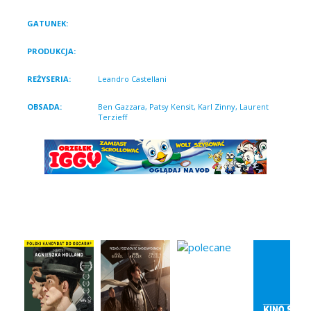
GATUNEK:
Biograficzny, Fabularny, Historyczny
PRODUKCJA:
Wochy 1988
REŻYSERIA:
Leandro Castellani
OBSADA:
Ben Gazzara, Patsy Kensit, Karl Zinny, Laurent
Terzieff
Podobne filmy: