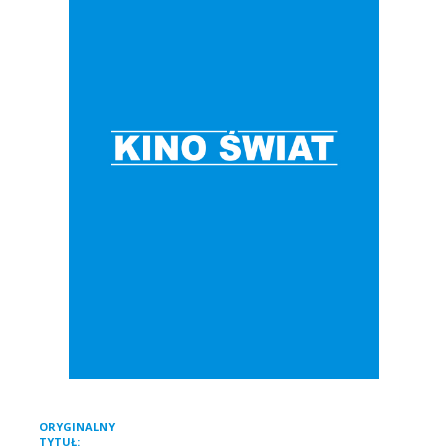
DVD / BLU-RAY
O NAS
KONTAKT
MARCHÉ DU FILM
ORYGINALNY
DON BOSCO
TYTUŁ: