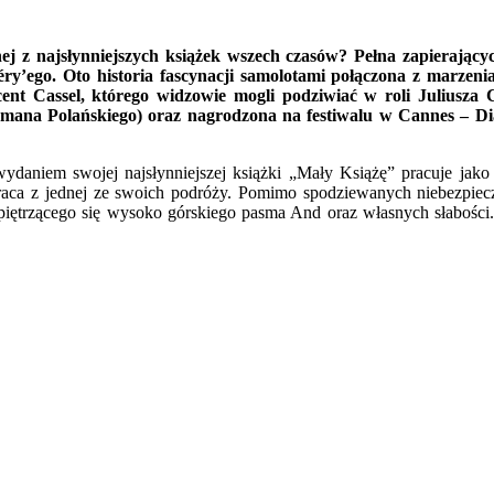
dnej z najsłynniejszych książek wszech czasów? Pełna zapierają
y’ego. Oto historia fascynacji samolotami połączona z marzeniam
ent Cassel, którego widzowie mogli podziwiać w roli Juliusza 
omana Polańskiego) oraz nagrodzona na festiwalu w Cannes – Di
wydaniem swojej najsłynniejszej książki „Mały Książę” pracuje jako
wraca z jednej ze swoich podróży. Pomimo spodziewanych niebezpie
 piętrzącego się wysoko górskiego pasma And oraz własnych słabości.