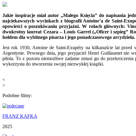
Jakie inspiracje miał autor „Małego Księcia” do napisania je
najciekawszych wycinkach z biografii Antoine’a de Saint-Exupér
opowieści o poszukiwaniu przyjaźni. W rolach głównych: Vinc
dwukrotny laureat Cezara – Louis Garrel („Oficer i szpieg” R
hołdem dla wybitnego pisarza i jego ponadczasowego arcydzieła.
Jest rok 1930, Antoine de Saint-Exupéry na kilkanaście lat przed 
Argentynie. Pewnego dnia, jego przyjaciel Henri Guillaumet nie 
pilota. To z pozoru niemożliwe zadanie zmusi go do przekroczenia
wykorzysta do stworzenia swojej niezwykłej książki.
<
>
Podobne filmy:
FRANZ KAFKA
2025