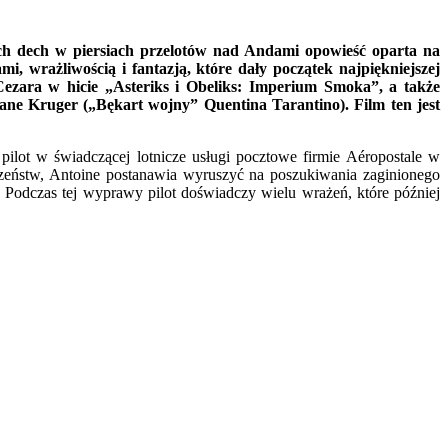
cych dech w piersiach przelotów nad Andami opowieść oparta na
i, wrażliwością i fantazją, które dały początek najpiękniejszej
Cezara w hicie „
Asteriks i Obeliks: Imperium Smoka”, a także
ane Kruger („Bękart wojny” Quentina Tarantino). Film ten jest
 pilot w świadczącej lotnicze usługi pocztowe firmie Aéropostale w
czeństw, Antoine postanawia wyruszyć na poszukiwania zaginionego
 Podczas tej wyprawy pilot doświadczy wielu wrażeń, które później