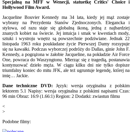
Specjalną na MFF w Wenecji, statuetkę Critics' Choice i
Hollywood Film Award.
Jacqueline Bouvier Kennedy ma 34 lata, kiedy jej mąż zostaje
wybrany na Prezydenta Stanów Zjednoczonych. Elegancka i
stylowa, od razu staje się globalną ikoną, jedną z najbardziej
znanych kobiet na świecie. Jej intuicja i smak w kwestiach mody,
sztuki i wystroju wnętrz są powszechnie podziwiane. Jednak 22
listopada 1963 roku poukładane życie Pierwszej Damy rozsypuje
się na kawałki. Podczas wyborczej podróży do Dallas, ginie John F.
Kennedy, a pogrążona w żałobie Jacqueline, na pokładzie Air Force
One, powraca do Waszyngtonu. Mierząc się z tragedią, postanawia
kontynuować dzieło męża. W ciągu kilku dni nie tylko dopisze
triumfalny koniec do mitu JFK, ale też ugruntuje legendę, której na
imię… Jackie.
Dane techniczne DVD:
Język: wersja oryginalna z polskim
lektorem 5.1 Napisy: wersja oryginalna z polskimi napisami Czas:
96 min Obraz: 16:9 (1.66:1) Region: 2 Dodatki: zwiastun filmu
<
>
Podobne filmy: