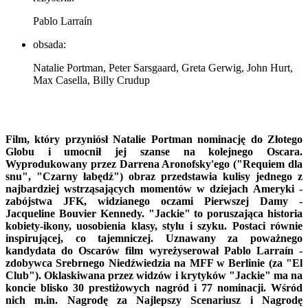
Pablo Larraín
obsada:
Natalie Portman, Peter Sarsgaard, Greta Gerwig, John Hurt,
Max Casella, Billy Crudup
Film, który przyniósł Natalie Portman nominację do Złotego
Globu i umocnił jej szanse na kolejnego Oscara.
Wyprodukowany przez Darrena Aronofsky'ego ("Requiem dla
snu", "Czarny łabędź") obraz przedstawia kulisy jednego z
najbardziej wstrząsających momentów w dziejach Ameryki -
zabójstwa JFK, widzianego oczami Pierwszej Damy -
Jacqueline Bouvier Kennedy. "Jackie" to poruszająca historia
kobiety-ikony, uosobienia klasy, stylu i szyku. Postaci równie
inspirującej, co tajemniczej. Uznawany za poważnego
kandydata do Oscarów film wyreżyserował Pablo Larraín -
zdobywca Srebrnego Niedźwiedzia na MFF w Berlinie (za "El
Club"). Oklaskiwana przez widzów i krytyków "Jackie" ma na
koncie blisko 30 prestiżowych nagród i 77 nominacji. Wśród
nich m.in. Nagrodę za Najlepszy Scenariusz i Nagrodę